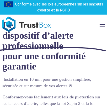
Conforme avec les lois européennes sur les lanceurs
DISPOSITIF D’ALERTE CONFORME À LA LOI
d’alerte et le RGPD
SAPIN
Le
dispositif d’alerte
professionnelle
pour une conformité
garantie
Installation en 10 min pour une gestion simplifiée,
sécurisée et sur mesure de vos alertes 🚨
Conformez-vous facilement aux lois de protection
sur
les lanceurs d’alerte, telles que la loi Sapin 2 et la loi