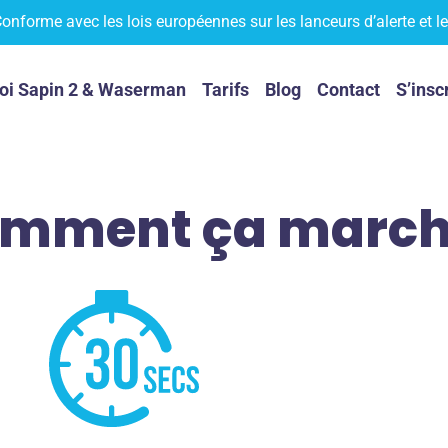
onforme avec les lois européennes sur les lanceurs d’alerte et 
oi Sapin 2 & Waserman
Tarifs
Blog
Contact
S’insc
mment ça march