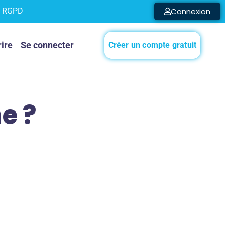
le RGPD
Connexion
rire
Se connecter
Créer un compte gratuit
e ?